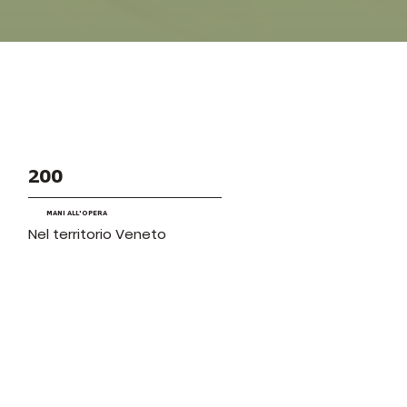
200
MANI ALL'OPERA
Nel territorio Veneto
798K
CONFENZIONI
prodotte ogni anno