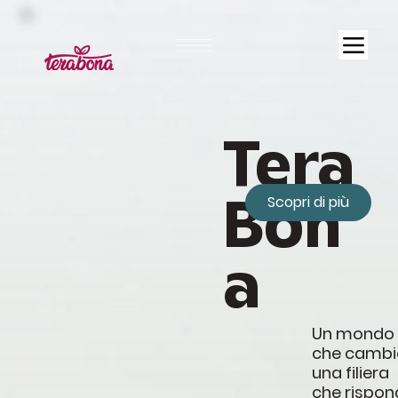
Tera
Bon
Scopri di più
a
Un mondo
che cambi
una filiera
che rispon